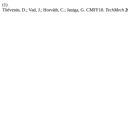
(1)
Thévenin, D.; Vad, J.; Horváth, C.; Janiga, G. CMFF18.
TechMech
2