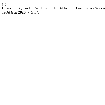
(1)
Heimann, B.; Tischer, W.; Pust, L. Identifikation Dynamischer Syst
TechMech
2020
,
7
, 5-17.