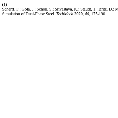
(1)
Scherff, F.; Gola, J.; Scholl, S.; Srivastava, K.; Staudt, T.; Britz, D
Simulation of Dual-Phase Steel.
TechMech
2020
,
40
, 175-190.