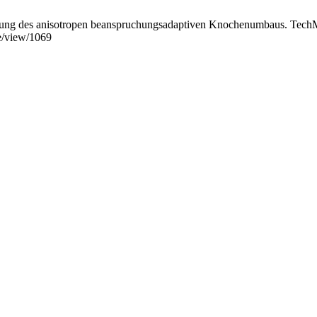
ung des anisotropen beanspruchungsadaptiven Knochenumbaus. TechMec
le/view/1069