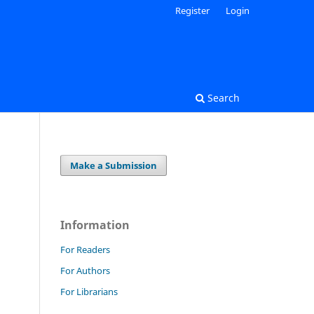
Register
Login
Search
Make a Submission
Information
For Readers
For Authors
For Librarians