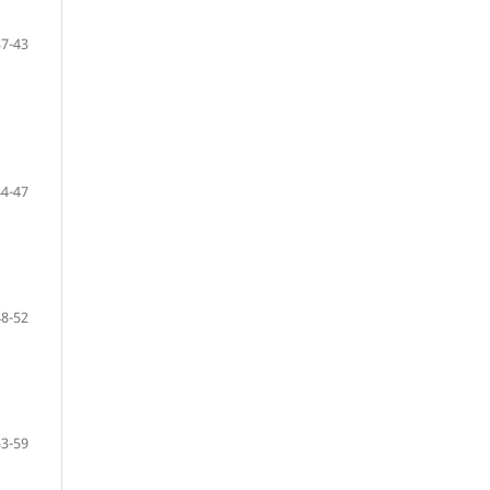
37-43
44-47
48-52
53-59