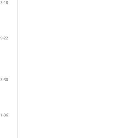
13-18
19-22
23-30
31-36