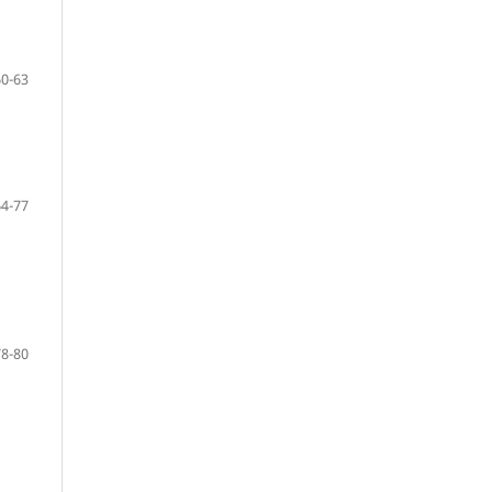
60-63
64-77
78-80