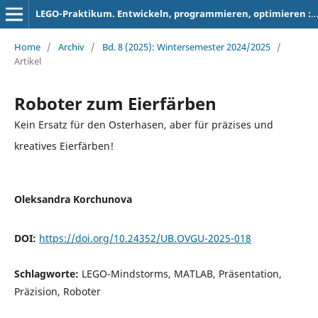
LEGO-Praktikum. Entwickeln, programmieren, optimieren : Berichte der Studierenden zum Projektseminar Elektrotechnik/Informationstechnik
Home
/
Archiv
/
Bd. 8 (2025): Wintersemester 2024/2025
/
Artikel
Roboter zum Eierfärben
Kein Ersatz für den Osterhasen, aber für präzises und
kreatives Eierfärben!
Oleksandra Korchunova
DOI:
https://doi.org/10.24352/UB.OVGU-2025-018
Schlagworte:
LEGO-Mindstorms, MATLAB, Präsentation,
Präzision, Roboter