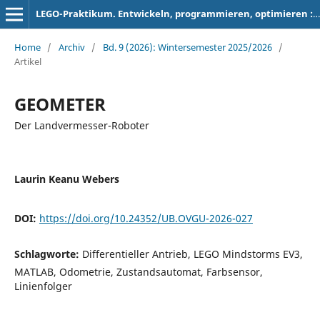
LEGO-Praktikum. Entwickeln, programmieren, optimieren : Berichte der Studierenden zum Projektseminar Elektrotechnik/Informationstechnik
Home
/
Archiv
/
Bd. 9 (2026): Wintersemester 2025/2026
/
Artikel
GEOMETER
Der Landvermesser-Roboter
Laurin Keanu Webers
DOI:
https://doi.org/10.24352/UB.OVGU-2026-027
Schlagworte:
Differentieller Antrieb, LEGO Mindstorms EV3,
MATLAB, Odometrie, Zustandsautomat, Farbsensor,
Linienfolger