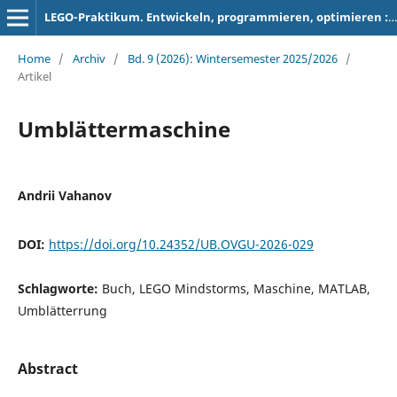
LEGO-Praktikum. Entwickeln, programmieren, optimieren : Berichte der Studierenden zum Projektseminar Elektrotechnik/Informationstechnik
Home
/
Archiv
/
Bd. 9 (2026): Wintersemester 2025/2026
/
Artikel
Umblättermaschine
Andrii Vahanov
DOI:
https://doi.org/10.24352/UB.OVGU-2026-029
Schlagworte:
Buch, LEGO Mindstorms, Maschine, MATLAB,
Umblätterrung
Abstract