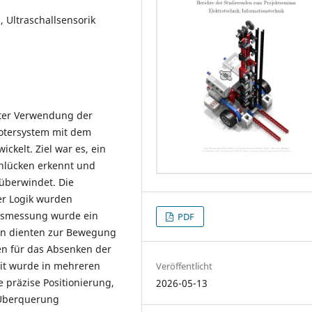
 Ultraschallsensorik
ter Verwendung der
otersystem mit dem
ckelt. Ziel war es, ein
enlücken erkennt und
überwindet. Die
er Logik wurden
ngsmessung wurde ein
PDF
ren dienten zur Bewegung
en für das Absenken der
it wurde in mehreren
Veröffentlicht
 präzise Positionierung,
2026-05-13
 Überquerung