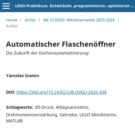
LEGO-Praktikum. Entwickeln, programmieren, optimieren : Berichte der Studierenden zum Projektseminar Elektrotechnik/Informationstechnik
Home
/
Archiv
/
Bd. 9 (2026): Wintersemester 2025/2026
/
Artikel
Automatischer Flaschenöffner
Die Zukunft der Küchenautomatisierung!
Yaroslav Ivanov
DOI:
https://doi.org/10.24352/UB.OVGU-2026-038
Schlagworte:
3D-Druck, Alltagsassistenz,
Drehmomentverstärkung, Getriebe, LEGO Mindstorms,
MATLAB