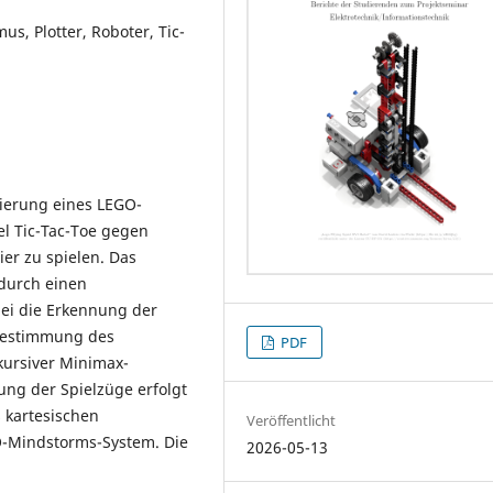
s, Plotter, Roboter, Tic-
sierung eines LEGO-
iel Tic-Tac-Toe gegen
er zu spielen. Das
 durch einen
ei die Erkennung der
 Bestimmung des
PDF
kursiver Minimax-
ng der Spielzüge erfolgt
s kartesischen
Veröffentlicht
O-Mindstorms-System. Die
2026-05-13