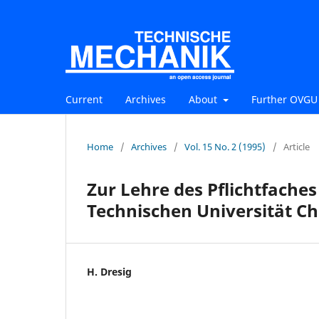
Current
Archives
About
Further OVGU 
Home
/
Archives
/
Vol. 15 No. 2 (1995)
/
Article
Zur Lehre des Pflichtfach
Technischen Universität C
H. Dresig