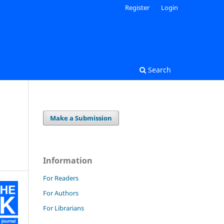
Register
Login
Search
Make a Submission
Information
For Readers
For Authors
For Librarians