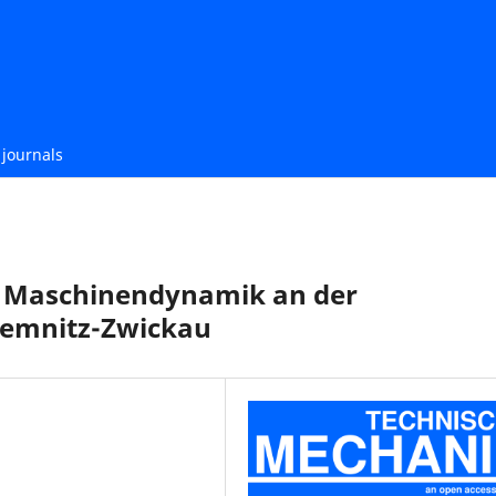
journals
es Maschinendynamik an der
hemnitz-Zwickau