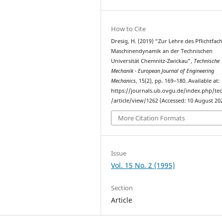
How to Cite
Dresig, H. (2019) “Zur Lehre des Pflichtfac
Maschinendynamik an der Technischen
Universität Chemnitz-Zwickau”,
Technische
Mechanik - European Journal of Engineering
Mechanics
, 15(2), pp. 169–180. Available at:
https://journals.ub.ovgu.de/index.php/t
/article/view/1262 (Accessed: 10 August 20
More Citation Formats
Issue
Vol. 15 No. 2 (1995)
Section
Article