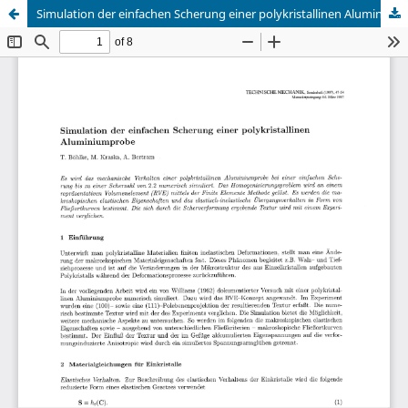
Simulation der einfachen Scherung einer polykristallinen Aluminiumprobe