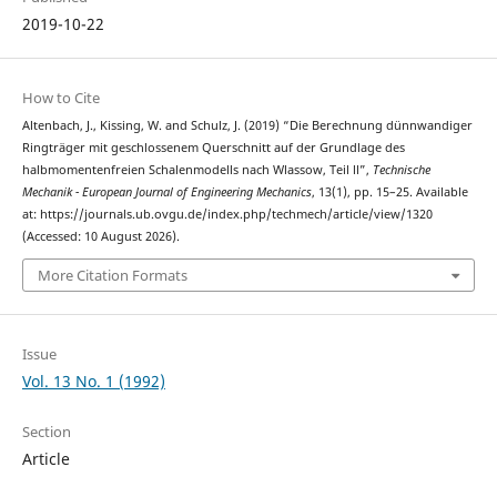
2019-10-22
How to Cite
Altenbach, J., Kissing, W. and Schulz, J. (2019) “Die Berechnung dünnwandiger
Ringträger mit geschlossenem Querschnitt auf der Grundlage des
halbmomentenfreien Schalenmodells nach Wlassow, Teil ll”,
Technische
Mechanik - European Journal of Engineering Mechanics
, 13(1), pp. 15–25. Available
at: https://journals.ub.ovgu.de/index.php/techmech/article/view/1320
(Accessed: 10 August 2026).
More Citation Formats
Issue
Vol. 13 No. 1 (1992)
Section
Article