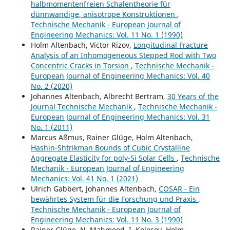
halbmomentenfreien Schalentheorie für
dünnwandige, anisotrope Konstruktionen
,
Technische Mechanik - European Journal of
Engineering Mechanics: Vol. 11 No. 1 (1990)
Holm Altenbach, Victor Rizov,
Longitudinal Fracture
Analysis of an Inhomogeneous Stepped Rod with Two
Concentric Cracks in Torsion
,
Technische Mechanik -
European Journal of Engineering Mechanics: Vol. 40
No. 2 (2020)
Johannes Altenbach, Albrecht Bertram,
30 Years of the
Journal Technische Mechanik
,
Technische Mechanik -
European Journal of Engineering Mechanics: Vol. 31
No. 1 (2011)
Marcus Aßmus, Rainer Glüge, Holm Altenbach,
Hashin-Shtrikman Bounds of Cubic Crystalline
Aggregate Elasticity for poly-Si Solar Cells
,
Technische
Mechanik - European Journal of Engineering
Mechanics: Vol. 41 No. 1 (2021)
Ulrich Gabbert, Johannes Altenbach,
COSAR - Ein
bewährtes System für die Forschung und Praxis
,
Technische Mechanik - European Journal of
Engineering Mechanics: Vol. 11 No. 3 (1990)
Rainer Glüge, N. Mahmood, I. Kolesov, Holm