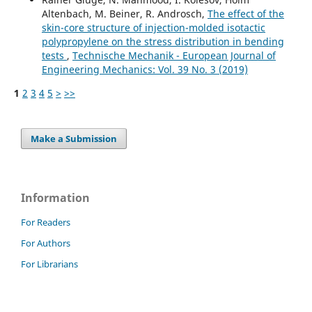
Altenbach, M. Beiner, R. Androsch,
The effect of the
skin-core structure of injection-molded isotactic
polypropylene on the stress distribution in bending
tests
,
Technische Mechanik - European Journal of
Engineering Mechanics: Vol. 39 No. 3 (2019)
1
2
3
4
5
>
>>
Make a Submission
Information
For Readers
For Authors
For Librarians