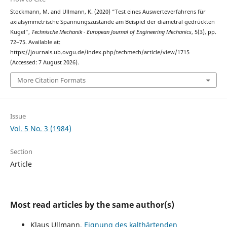
Stockmann, M. and Ullmann, K. (2020) “Test eines Auswerteverfahrens für
axialsymmetrische Spannungszustände am Beispiel der diametral gedrückten
Kugel”,
Technische Mechanik - European Journal of Engineering Mechanics
, 5(3), pp.
72–75. Available at:
https://journals.ub.ovgu.de/index.php/techmech/article/view/1715
(Accessed: 7 August 2026).
More Citation Formats
Issue
Vol. 5 No. 3 (1984)
Section
Article
Most read articles by the same author(s)
Klaus Ullmann,
Eignung des kalthärtenden