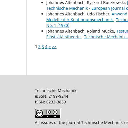
Johannes Altenbach, Ryszard Buczkowski,
Technische Mechanik - European Journal of
Johannes Altenbach, Udo Fischer,
Anwendu
Modelle der Kontinuumsmechanik
,
Techn
No. 1 (1980)
Johannes Altenbach, Roland Mücke,
Testu
Elastizitätstheorie
,
Technische Mechanik - 
1
2
3
4
>
>>
Technische Mechanik
eISSN: 2199-9244
ISSN: 0232-386
All issues of the journal Technische Mechanik re