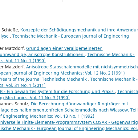
r Schieße,
Konzepte der Schädigungsmechanik und ihre Anwendu
alyse
,
Technische Mechanik - European Journal of Engineering
er Matzdorf,
Grundlagen einer verallgemeinerten
dünnwandige, anisotrope Konstruktionen
,
Technische Mechanik -
: Vol. 11 No. 1 (1990)
er Matzdorf,
Anisotrope Stabschalenmodelle mit nichtsymmetrisc
pean Journal of Engineering Mechanics: Vol. 12 No. 2 (1991)
 Years of the Journal Technische Mechanik
,
Technische Mechanik -
: Vol. 31 No. 1 (2011)
 - Ein bewährtes System für die Forschung und Praxis
,
Technisc
g Mechanics: Vol. 11 No. 3 (1990)
hannes Schulz,
Die Berechnung dünnwandiger Ringträger mit
lage des halbmomentenfreien Schalenmodells nach Wlassow, Teil
 Engineering Mechanics: Vol. 13 No. 1 (1992)
niverselle Finite-Elemente-Programmsystem COSAR - Gegenwärtig
ische Mechanik - European Journal of Engineering Mechanics: Vol.