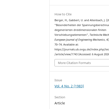
How to Cite
Berger, H., Gabbert, U. and Altenbach, J. (2
“Besonderheiten der Spannungsberechnu
degenerierten dreidimensionalen finiten
Verschiebungselementen”,
Technische Mech
European Journal of Engineering Mechanics
, 4
70–74. Available at:
https://journals.ub.ovgu.de/index.php/t
/article/view/1743 (Accessed: 6 August 2026
More Citation Formats
Issue
Vol. 4 No. 2 (1983)
Section
Article