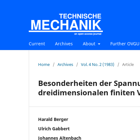
Current
Archives
About
Further OVGU 
Home
/
Archives
/
Vol. 4 No. 2 (1983)
/
Article
Besonderheiten der Spann
dreidimensionalen finiten
Harald Berger
Ulrich Gabbert
Johannes Altenbach