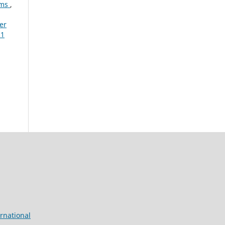
ems
,
er
 1
rnational