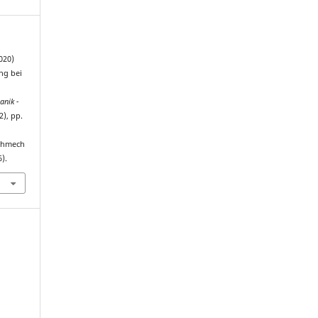
020)
ng bei
anik -
(2), pp.
echmech
).