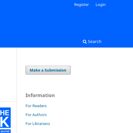
Register
Login
Search
Make a Submission
Information
For Readers
For Authors
For Librarians