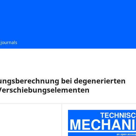
journals
ungsberechnung bei degenerierten
 Verschiebungselementen