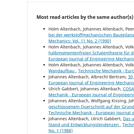
Most read articles by the same author(s)
Holm Altenbach, Johannes Altenbach, Pee
bei der werkstoffmechanischen Bauteilan
Mechanics: Vol. 11 No. 2 (1990)
Holm Altenbach, Johannes Altenbach, Volk
halbmomentenfreien Schalentheorie für 
European Journal of Engineering Mechanics
Holm Altenbach, Johannes Altenbach, Volk
Wandaufbau
,
Technische Mechanik - Euro
Johannes Altenbach, Albrecht Bertram,
30
European Journal of Engineering Mechanics
Ulrich Gabbert, Johannes Altenbach,
COSAR
Mechanik - European Journal of Engineerin
Johannes Altenbach, Wolfgang Kissing, Jo
geschlossenem Querschnitt auf der Grund
Technische Mechanik - European Journal of
Johannes Altenbach, Ulrich Gabbert,
Das u
Stand und Entwicklungstendenzen
,
Techn
No. 1 (1988)