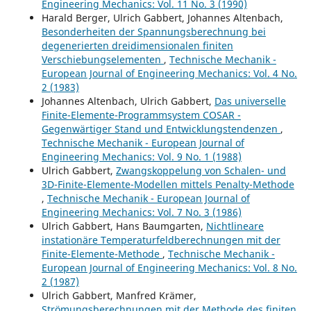
Engineering Mechanics: Vol. 11 No. 3 (1990)
Harald Berger, Ulrich Gabbert, Johannes Altenbach,
Besonderheiten der Spannungsberechnung bei
degenerierten dreidimensionalen finiten
Verschiebungselementen
,
Technische Mechanik -
European Journal of Engineering Mechanics: Vol. 4 No.
2 (1983)
Johannes Altenbach, Ulrich Gabbert,
Das universelle
Finite-Elemente-Programmsystem COSAR -
Gegenwärtiger Stand und Entwicklungstendenzen
,
Technische Mechanik - European Journal of
Engineering Mechanics: Vol. 9 No. 1 (1988)
Ulrich Gabbert,
Zwangskoppelung von Schalen- und
3D-Finite-Elemente-Modellen mittels Penalty-Methode
,
Technische Mechanik - European Journal of
Engineering Mechanics: Vol. 7 No. 3 (1986)
Ulrich Gabbert, Hans Baumgarten,
Nichtlineare
instationäre Temperaturfeldberechnungen mit der
Finite-Elemente-Methode
,
Technische Mechanik -
European Journal of Engineering Mechanics: Vol. 8 No.
2 (1987)
Ulrich Gabbert, Manfred Krämer,
Strömungsberechnungen mit der Methode des finiten