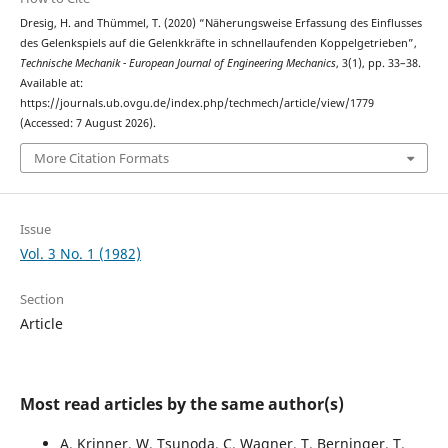
Dresig, H. and Thümmel, T. (2020) “Näherungsweise Erfassung des Einflusses
des Gelenkspiels auf die Gelenkkräfte in schnellaufenden Koppelgetrieben”,
Technische Mechanik - European Journal of Engineering Mechanics
, 3(1), pp. 33–38.
Available at:
https://journals.ub.ovgu.de/index.php/techmech/article/view/1779
(Accessed: 7 August 2026).
More Citation Formats
Issue
Vol. 3 No. 1 (1982)
Section
Article
Most read articles by the same author(s)
A. Krinner, W. Tsunoda, C. Wagner, T. Berninger, T.