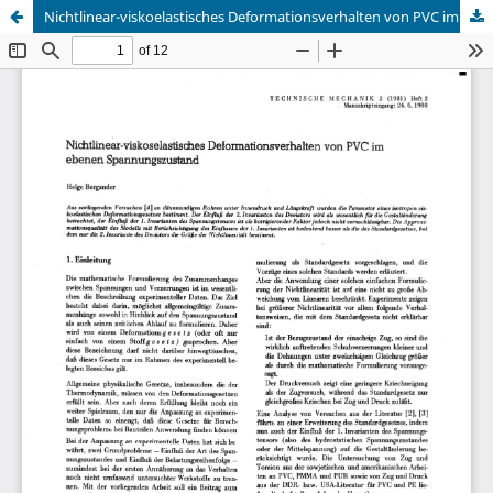
Nichtlinear-viskoelastisches Deformationsverhalten von PVC im ebenen Spannungszustand