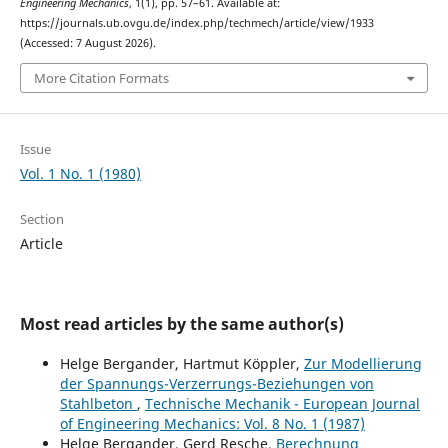
Engineering Mechanics
, 1(1), pp. 57–61. Available at:
https://journals.ub.ovgu.de/index.php/techmech/article/view/1933
(Accessed: 7 August 2026).
More Citation Formats
Issue
Vol. 1 No. 1 (1980)
Section
Article
Most read articles by the same author(s)
Helge Bergander, Hartmut Köppler,
Zur Modellierung
der Spannungs-Verzerrungs-Beziehungen von
Stahlbeton
,
Technische Mechanik - European Journal
of Engineering Mechanics: Vol. 8 No. 1 (1987)
Helge Bergander, Gerd Resche,
Berechnung