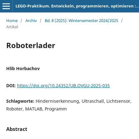
LEGO-Praktikum. Entwickeln, programmieren, optimieren : Berichte der Studierenden zum Projektseminar Elektrotechnik/Informationstechnik
Home
/
Archiv
/
Bd. 8 (2025): Wintersemester 2024/2025
/
Artikel
Roboterlader
Hlib Horbachov
DOI:
https://doi.org/10.24352/UB.OVGU-2025-035
Schlagworte:
Hinderniserkennung, Ultraschall, Lichtsensor,
Roboter, MATLAB, Programm
Abstract