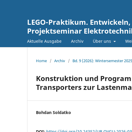
LEGO-Praktikum. Entwickeln,
Projektseminar Elektrotechn
Aktuelle Ausgabe
Archiv
Über uns
Wei
Home
/
Archiv
/
Bd. 9 (2026): Wintersemester 202
Konstruktion und Program
Transporters zur Lastenma
Bohdan Soldatko
DOI:
https://doi.org/10.24352/UB.OVGU-2026-0