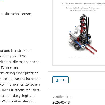
r, Ultraschallsensor,
ng und Konstruktion
wendung von LEGO
it steht die mechanische
 Form eines
entierung einer präzisen
ittels Ultraschallsensorik
PDF
 Kommunikation zwischen
ber Bluetooth realisiert.
ailliert dargelegt und
Veröffentlicht
e Weiterentwicklungen
2026-05-13