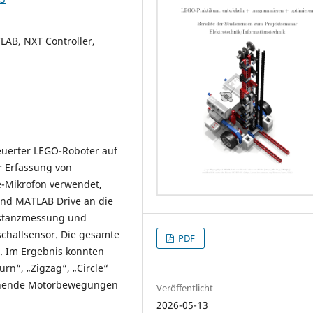
AB, NXT Controller,
euerter LEGO-Roboter auf
ur Erfassung von
-Mikrofon verwendet,
und MATLAB Drive an die
istanzmessung und
schallsensor. Die gesamte
PDF
. Im Ergebnis konnten
urn“, „Zigzag“, „Circle“
echende Motorbewegungen
Veröffentlicht
2026-05-13