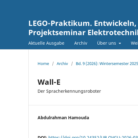
LEGO-Praktikum. Entwickeln,
Projektseminar Elektrotechn
Aktuelle Ausgabe
Archiv
Über uns
Wei
Home
/
Archiv
/
Bd. 9 (2026): Wintersemester 202
Wall-E
Der Spracherkennungsroboter
Abdulrahman Hamouda
DOI:
https://doi.org/10.24352/UB.OVGU-2026-0