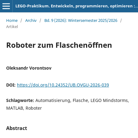
LEGO-Praktikum. Entwickeln, programmieren, optimieren : Berichte der Studierenden zum Projektseminar Elektrotechnik/Informationstechnik
Home
/
Archiv
/
Bd. 9 (2026): Wintersemester 2025/2026
/
Artikel
Roboter zum Flaschenöffnen
Oleksandr Vorontsov
DOI:
https://doi.org/10.24352/UB.OVGU-2026-039
Schlagworte:
Automatisierung, Flasche, LEGO Mindstorms,
MATLAB, Roboter
Abstract