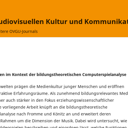
audiovisuellen Kultur und Kommunika
tere OVGU-Journals
ielen im Kontext der bildungstheoretischen Computerspielanalyse
lewelten prägen die Medienkultur junger Menschen und eröffnen
eraktive Erfahrungsräume. Als zunehmend bildungsrelevantes Me
her auch stärker in den Fokus erziehungswissenschaftlicher
e vorliegende Arbeit knüpft an die bildungstheoretische
analyse nach Fromme und Könitz an und erweitert deren
 Rahmen um die Dimension der Musik. Dabei wird untersucht, wie
 Videospielen beschreiben und einordnen lässt, welche Funktionen