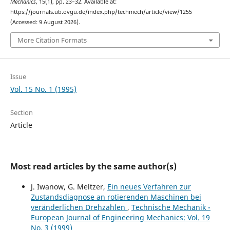
Mechanics
, 15(1), pp. 23–32. Available at:
https://journals.ub.ovgu.de/index.php/techmech/article/view/1255
(Accessed: 9 August 2026).
More Citation Formats
Issue
Vol. 15 No. 1 (1995)
Section
Article
Most read articles by the same author(s)
J. Iwanow, G. Meltzer,
Ein neues Verfahren zur
Zustandsdiagnose an rotierenden Maschinen bei
veränderlichen Drehzahlen
,
Technische Mechanik -
European Journal of Engineering Mechanics: Vol. 19
No. 3 (1999)