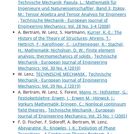
Technische Mechanik; Papula, L.: Mathematik für
Ingenieure und Naturwissenschaftler, Band 3; Itskov,
M.: Tensor Algebra and Tensor Analysis for Engineers
,
Technische Mechanik - European Journal of
Engineering Mechanics: Vol. 28 No. 3-4 (2008)
A. Bertram, W. Lenz, S. Hartmann,
Kurrer, K.-E.: The
History of the Theory of Structures; Ahrens, T.;
Hettrich, F.; Karpfinger, C.; Lichtenegger, K.; Stachel,
H.: Mathematik; Nicholson, D. W.: Finite element
analysis: thermomechanics of solids
,
Technische
Mechanik - European Journal of Engineering
Mechanics: Vol. 30 No. 4 (2010)
W. Lenz,
TECHNISCHE MECHANIK
,
Technische
Mechanik - European Journal of Engineering
Mechanics: Vol. 39 No. 2 (2019)
A. Bertram, W. Lenz, S. Forest,
Mang, H.; Hofstetter, G.:
Festigkeitslehre; Erwen, J.; Erwen M.; Hörwick, J.:
Vorkurs Mathematik; Eringen, C.: Nonlocal continuum
field theories
,
Technische Mechanik - European
Journal of Engineering Mechanics: Vol. 25 No. 1 (2005)
F. D. Fischer, F. Sidoroff, A. Bertram, W. Lenz,
Abeyaratne, R.: Knowles, J. K.: Evolution of Phase
Transitions - A Continuum Theory; Bertram, A.: