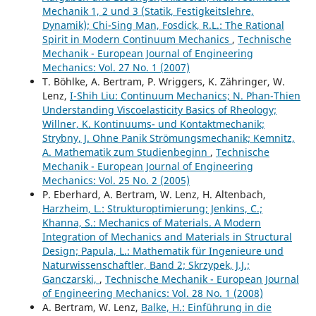
Mechanik 1, 2 und 3 (Statik, Festigkeitslehre,
Dynamik); Chi-Sing Man, Fosdick, R.L.: The Rational
Spirit in Modern Continuum Mechanics
,
Technische
Mechanik - European Journal of Engineering
Mechanics: Vol. 27 No. 1 (2007)
T. Böhlke, A. Bertram, P. Wriggers, K. Zähringer, W.
Lenz,
I-Shih Liu: Continuum Mechanics; N. Phan-Thien
Understanding Viscoelasticity Basics of Rheology;
Willner, K. Kontinuums- und Kontaktmechanik;
Strybny, J. Ohne Panik Strömungsmechanik; Kemnitz,
A. Mathematik zum Studienbeginn
,
Technische
Mechanik - European Journal of Engineering
Mechanics: Vol. 25 No. 2 (2005)
P. Eberhard, A. Bertram, W. Lenz, H. Altenbach,
Harzheim, L.: Strukturoptimierung; Jenkins, C.;
Khanna, S.: Mechanics of Materials. A Modern
Integration of Mechanics and Materials in Structural
Design; Papula, L.: Mathematik für Ingenieure und
Naturwissenschaftler, Band 2; Skrzypek, J.J.;
Ganczarski,
,
Technische Mechanik - European Journal
of Engineering Mechanics: Vol. 28 No. 1 (2008)
A. Bertram, W. Lenz,
Balke, H.: Einführung in die