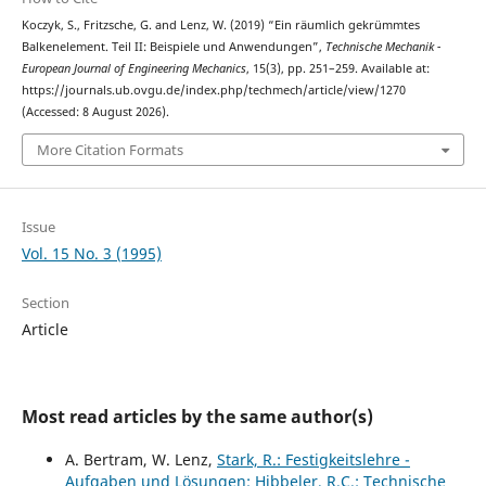
Koczyk, S., Fritzsche, G. and Lenz, W. (2019) “Ein räumlich gekrümmtes
Balkenelement. Teil II: Beispiele und Anwendungen”,
Technische Mechanik -
European Journal of Engineering Mechanics
, 15(3), pp. 251–259. Available at:
https://journals.ub.ovgu.de/index.php/techmech/article/view/1270
(Accessed: 8 August 2026).
More Citation Formats
Issue
Vol. 15 No. 3 (1995)
Section
Article
Most read articles by the same author(s)
A. Bertram, W. Lenz,
Stark, R.: Festigkeitslehre -
Aufgaben und Lösungen; Hibbeler, R.C.: Technische