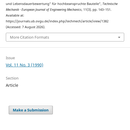
und Lebensdauerbewertung” für hochbeanspruchte Bauteile”,
Technische
Mechanik - European Journal of Engineering Mechanics
, 11(3), pp. 143–151.
Available at:
https://journals.ub.ovgu.de/index.php/techmech/article/view/1382
(Accessed: 7 August 2026).
More Citation Formats
Issue
Vol. 11 No. 3 (1990)
Section
Article
Make a Submission