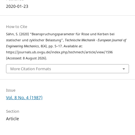
2020-01-23
How to Cite
Sähn, S. (2020) “Beanspruchungsparameter für Risse und Kerben bei
statischer und zyklischer Belastung”,
Technische Mechanik - European Journal of
Engineering Mechanics
, 8(4), pp. 5–17. Available at:
https://journals.ub.ovgu.de/index.php/techmech/article/view/1596
(Accessed: 8 August 2026).
More Citation Formats
Issue
Vol. 8 No. 4 (1987)
Section
Article