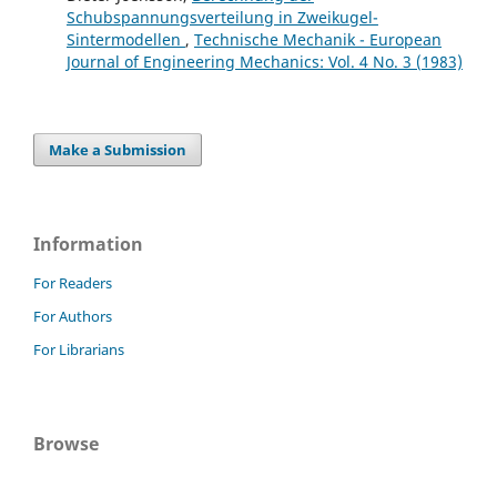
Schubspannungsverteilung in Zweikugel-
Sintermodellen
,
Technische Mechanik - European
Journal of Engineering Mechanics: Vol. 4 No. 3 (1983)
Make a Submission
Information
For Readers
For Authors
For Librarians
Browse