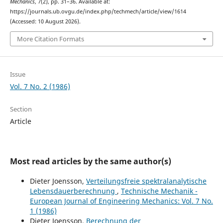
Mechanics
, 7(2), pp. 31–36. Available at:
https://journals.ub.ovgu.de/index.php/techmech/article/view/1614
(Accessed: 10 August 2026).
More Citation Formats
Issue
Vol. 7 No. 2 (1986)
Section
Article
Most read articles by the same author(s)
Dieter Joensson,
Verteilungsfreie spektralanalytische
Lebensdauerberechnung
,
Technische Mechanik -
European Journal of Engineering Mechanics: Vol. 7 No.
1 (1986)
Dieter Joensson,
Berechnung der