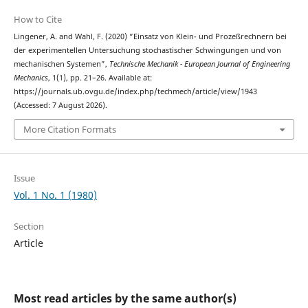
How to Cite
Lingener, A. and Wahl, F. (2020) “Einsatz von Klein- und Prozeßrechnern bei
der experimentellen Untersuchung stochastischer Schwingungen und von
mechanischen Systemen”,
Technische Mechanik - European Journal of Engineering
Mechanics
, 1(1), pp. 21–26. Available at:
https://journals.ub.ovgu.de/index.php/techmech/article/view/1943
(Accessed: 7 August 2026).
More Citation Formats
Issue
Vol. 1 No. 1 (1980)
Section
Article
Most read articles by the same author(s)