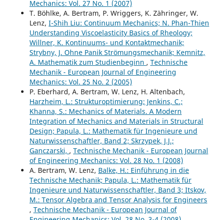
Mechanics: Vol. 27 No. 1 (2007)
T. Böhlke, A. Bertram, P. Wriggers, K. Zähringer, W.
Lenz,
I-Shih Liu: Continuum Mechanics; N. Phan-Thien
Understanding Viscoelasticity Basics of Rheology;
Willner, K. Kontinuums- und Kontaktmechanik;
Strybny, J. Ohne Panik Strömungsmechanik; Kemnitz,
A. Mathematik zum Studienbeginn
,
Technische
Mechanik - European Journal of Engineering
Mechanics: Vol. 25 No. 2 (2005)
P. Eberhard, A. Bertram, W. Lenz, H. Altenbach,
Harzheim, L.: Strukturoptimierung; Jenkins, C.;
Khanna, S.: Mechanics of Materials. A Modern
Integration of Mechanics and Materials in Structural
Design; Papula, L.: Mathematik für Ingenieure und
Naturwissenschaftler, Band 2; Skrzypek, J.J.;
Ganczarski,
,
Technische Mechanik - European Journal
of Engineering Mechanics: Vol. 28 No. 1 (2008)
A. Bertram, W. Lenz,
Balke, H.: Einführung in die
Technische Mechanik; Papula, L.: Mathematik für
Ingenieure und Naturwissenschaftler, Band 3; Itskov,
M.: Tensor Algebra and Tensor Analysis for Engineers
,
Technische Mechanik - European Journal of
Engineering Mechanics: Vol. 28 No. 3-4 (2008)