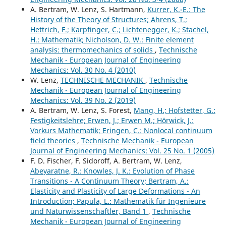
A. Bertram, W. Lenz, S. Hartmann,
Kurrer, K.-E.: The
History of the Theory of Structures; Ahrens, T.;
Hettrich, F.; Karpfinger, C.; Lichtenegger, K.; Stachel,
H.: Mathematik; Nicholson, D. W.: Finite element
analysis: thermomechanics of solids
,
Technische
Mechanik - European Journal of Engineering
Mechanics: Vol. 30 No. 4 (2010)
W. Lenz,
TECHNISCHE MECHANIK
,
Technische
Mechanik - European Journal of Engineering
Mechanics: Vol. 39 No. 2 (2019)
A. Bertram, W. Lenz, S. Forest,
Mang, H.; Hofstetter, G.:
Festigkeitslehre; Erwen, J.; Erwen M.; Hörwick, J.:
Vorkurs Mathematik; Eringen, C.: Nonlocal continuum
field theories
,
Technische Mechanik - European
Journal of Engineering Mechanics: Vol. 25 No. 1 (2005)
F. D. Fischer, F. Sidoroff, A. Bertram, W. Lenz,
Abeyaratne, R.: Knowles, J. K.: Evolution of Phase
Transitions - A Continuum Theory; Bertram, A.:
Elasticity and Plasticity of Large Deformations - An
Introduction; Papula, L.: Mathematik für Ingenieure
und Naturwissenschaftler, Band 1
,
Technische
Mechanik - European Journal of Engineering