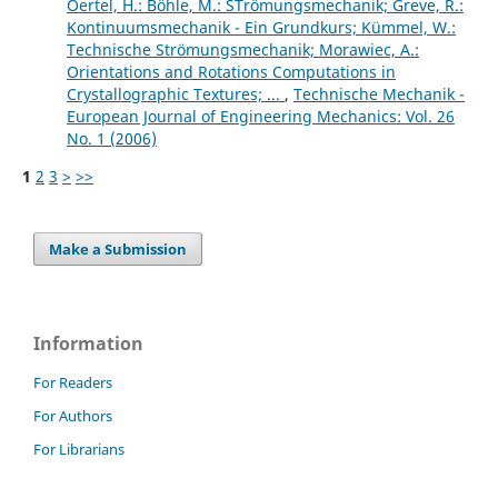
Oertel, H.: Böhle, M.: STrömungsmechanik; Greve, R.:
Kontinuumsmechanik - Ein Grundkurs; Kümmel, W.:
Technische Strömungsmechanik; Morawiec, A.:
Orientations and Rotations Computations in
Crystallographic Textures; ...
,
Technische Mechanik -
European Journal of Engineering Mechanics: Vol. 26
No. 1 (2006)
1
2
3
>
>>
Make a Submission
Information
For Readers
For Authors
For Librarians