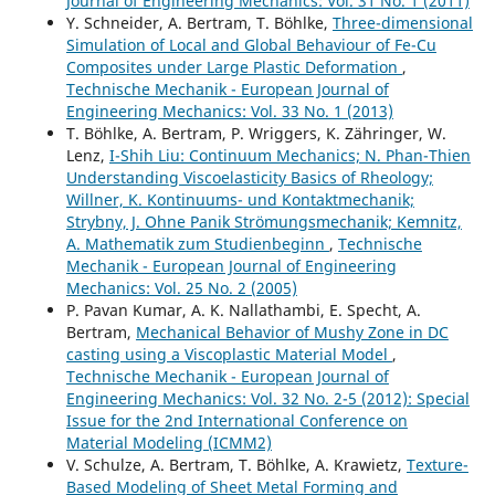
Journal of Engineering Mechanics: Vol. 31 No. 1 (2011)
Y. Schneider, A. Bertram, T. Böhlke,
Three-dimensional
Simulation of Local and Global Behaviour of Fe-Cu
Composites under Large Plastic Deformation
,
Technische Mechanik - European Journal of
Engineering Mechanics: Vol. 33 No. 1 (2013)
T. Böhlke, A. Bertram, P. Wriggers, K. Zähringer, W.
Lenz,
I-Shih Liu: Continuum Mechanics; N. Phan-Thien
Understanding Viscoelasticity Basics of Rheology;
Willner, K. Kontinuums- und Kontaktmechanik;
Strybny, J. Ohne Panik Strömungsmechanik; Kemnitz,
A. Mathematik zum Studienbeginn
,
Technische
Mechanik - European Journal of Engineering
Mechanics: Vol. 25 No. 2 (2005)
P. Pavan Kumar, A. K. Nallathambi, E. Specht, A.
Bertram,
Mechanical Behavior of Mushy Zone in DC
casting using a Viscoplastic Material Model
,
Technische Mechanik - European Journal of
Engineering Mechanics: Vol. 32 No. 2-5 (2012): Special
Issue for the 2nd International Conference on
Material Modeling (ICMM2)
V. Schulze, A. Bertram, T. Böhlke, A. Krawietz,
Texture-
Based Modeling of Sheet Metal Forming and