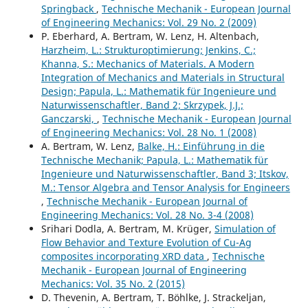
Springback
,
Technische Mechanik - European Journal
of Engineering Mechanics: Vol. 29 No. 2 (2009)
P. Eberhard, A. Bertram, W. Lenz, H. Altenbach,
Harzheim, L.: Strukturoptimierung; Jenkins, C.;
Khanna, S.: Mechanics of Materials. A Modern
Integration of Mechanics and Materials in Structural
Design; Papula, L.: Mathematik für Ingenieure und
Naturwissenschaftler, Band 2; Skrzypek, J.J.;
Ganczarski,
,
Technische Mechanik - European Journal
of Engineering Mechanics: Vol. 28 No. 1 (2008)
A. Bertram, W. Lenz,
Balke, H.: Einführung in die
Technische Mechanik; Papula, L.: Mathematik für
Ingenieure und Naturwissenschaftler, Band 3; Itskov,
M.: Tensor Algebra and Tensor Analysis for Engineers
,
Technische Mechanik - European Journal of
Engineering Mechanics: Vol. 28 No. 3-4 (2008)
Srihari Dodla, A. Bertram, M. Krüger,
Simulation of
Flow Behavior and Texture Evolution of Cu-Ag
composites incorporating XRD data
,
Technische
Mechanik - European Journal of Engineering
Mechanics: Vol. 35 No. 2 (2015)
D. Thevenin, A. Bertram, T. Böhlke, J. Strackeljan,