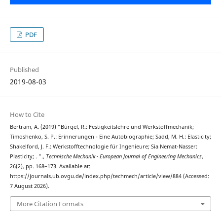
PDF
Published
2019-08-03
How to Cite
Bertram, A. (2019) “Bürgel, R.: Festigkeitslehre und Werkstoffmechanik;
Timoshenko, S. P.: Erinnerungen - Eine Autobiographie; Sadd, M. H.: Elasticity;
Shakelford, J. F.: Werkstofftechnologie für Ingenieure; Sia Nemat-Nasser:
Plasticity; . ”.,
Technische Mechanik - European Journal of Engineering Mechanics
,
26(2), pp. 168–173. Available at:
https://journals.ub.ovgu.de/index.php/techmech/article/view/884 (Accessed:
7 August 2026).
More Citation Formats