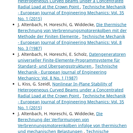
Heterogeneous Curved Beams under a Concentrated
Radial Load at the Crown Point
,
Technische Mechanik
- European Journal of Engineering Mechanics: Vol. 35
No. 1 (2015)
J. Altenbach, H. Horeschi, G. Widdecke,
Die thermische
Berechnung von Verbrennungsmotorenkolben mit der
Methode der Finiten Elemente
,
Technische Mechanik
- European Journal of Engineering Mechanics: Vol. 8
No. 3 (1987)
J. Altenbach, H. Horeschi, E. Scholz,
Datengeneratoren
universeller Finite-Elemente-Programmsysteme für
Standard- und Übergangsstrukturen
,
Technische
Mechanik - European Journal of Engineering
Mechanics: Vol. 8 No. 1 (1987)
L. Kiss, G. Szeidl,
Nonlinear In-Plane Stability of
Heterogeneous Curved Beams under a Concentrated
Radial Load at the Crown Point
,
Technische Mechanik
- European Journal of Engineering Mechanics: Vol. 35
No. 1 (2015)
J. Altenbach, H. Horeschi, G. Widdecke,
Die
Berechnung der Verformungen von
Verbrennungsmotorenkolben infolge von thermischen
und mechanischen Belastungen
,
Technische