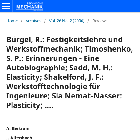
Home
/
Archives
/
Vol. 26 No. 2 (2006)
/
Reviews
Bürgel, R.: Festigkeitslehre und
Werkstoffmechanik; Timoshenko,
S. P.: Erinnerungen - Eine
Autobiographie; Sadd, M. H.:
Elasticity; Shakelford, J. F.:
Werkstofftechnologie für
Ingenieure; Sia Nemat-Nasser:
Plasticity; ....
A. Bertram
J. Altenbach