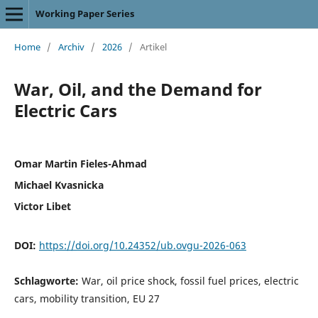
Working Paper Series
Home
/
Archiv
/
2026
/
Artikel
War, Oil, and the Demand for
Electric Cars
Omar Martin Fieles-Ahmad
Michael Kvasnicka
Victor Libet
DOI:
https://doi.org/10.24352/ub.ovgu-2026-063
Schlagworte:
War, oil price shock, fossil fuel prices, electric
cars, mobility transition, EU 27