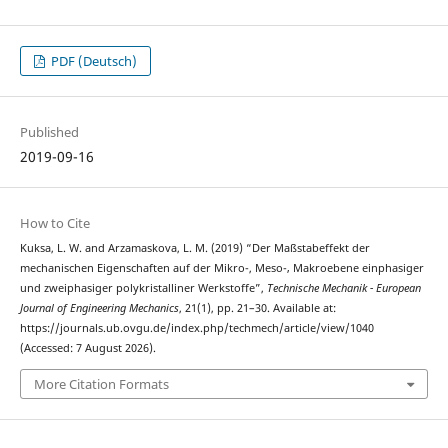
PDF (Deutsch)
Published
2019-09-16
How to Cite
Kuksa, L. W. and Arzamaskova, L. M. (2019) “Der Maßstabeffekt der
mechanischen Eigenschaften auf der Mikro-, Meso-‚ Makroebene einphasiger
und zweiphasiger polykristalliner Werkstoffe”,
Technische Mechanik - European
Journal of Engineering Mechanics
, 21(1), pp. 21–30. Available at:
https://journals.ub.ovgu.de/index.php/techmech/article/view/1040
(Accessed: 7 August 2026).
More Citation Formats