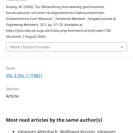
Kissing, W. (2020) “Zur Behandlung dünnwandig geschlossener
Konstruktionen mit einer verallgemeinerten halbmomentfreien
Schalentheorie nach Wlassow”,
Technische Mechanik - European Journal of
Engineering Mechanics
, 3(1), pp. 67–70. Available at:
https://journals.ub.ovgu.de/index.php/techmech/article/view/1782
(Accessed: 7 August 2026).
More Citation Formats
Issue
Vol. 3 No. 1 (1982)
Section
Article
Most read articles by the same author(s)
Johannes Altenbach, Wolfgang Kissing, Johannes