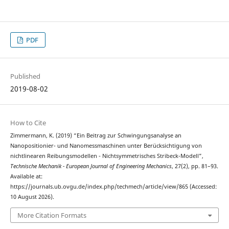
PDF
Published
2019-08-02
How to Cite
Zimmermann, K. (2019) “Ein Beitrag zur Schwingungsanalyse an
Nanopositionier- und Nanomessmaschinen unter Berücksichtigung von
nichtlinearen Reibungsmodellen - Nichtsymmetrisches Stribeck-Modell”,
Technische Mechanik - European Journal of Engineering Mechanics
, 27(2), pp. 81–93.
Available at:
https://journals.ub.ovgu.de/index.php/techmech/article/view/865 (Accessed:
10 August 2026).
More Citation Formats