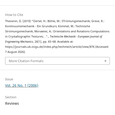
How to Cite
Thevenin, D. (2019) “Oertel, H.: Böhle, M.: STrömungsmechanik; Greve, R.:
Kontinuumsmechanik - Ein Grundkurs; Kümmel, W.: Technische
Strömungsmechanik; Morawiec, A.: Orientations and Rotations Computations
in Crystallographic Textures; . ”.,
Technische Mechanik - European Journal of
Engineering Mechanics
, 26(1), pp. 65–68. Available at:
https://journals.ub.ovgu.de/index.php/techmech/article/view/876 (Accessed:
7 August 2026).
More Citation Formats
Issue
Vol. 26 No. 1 (2006)
Section
Reviews