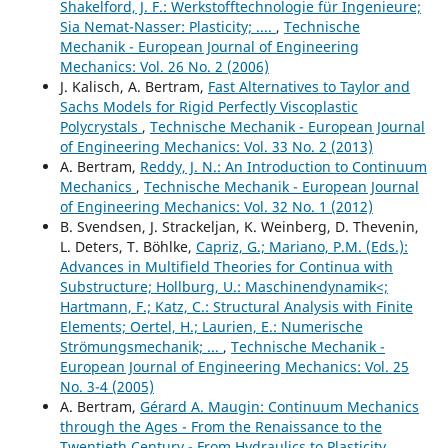
Shakelford, J. F.: Werkstofftechnologie für Ingenieure;
Sia Nemat-Nasser: Plasticity; ....
,
Technische
Mechanik - European Journal of Engineering
Mechanics: Vol. 26 No. 2 (2006)
J. Kalisch, A. Bertram,
Fast Alternatives to Taylor and
Sachs Models for Rigid Perfectly Viscoplastic
Polycrystals
,
Technische Mechanik - European Journal
of Engineering Mechanics: Vol. 33 No. 2 (2013)
A. Bertram,
Reddy, J. N.: An Introduction to Continuum
Mechanics
,
Technische Mechanik - European Journal
of Engineering Mechanics: Vol. 32 No. 1 (2012)
B. Svendsen, J. Strackeljan, K. Weinberg, D. Thevenin,
L. Deters, T. Böhlke,
Capriz, G.; Mariano, P.M. (Eds.):
Advances in Multifield Theories for Continua with
Substructure; Hollburg, U.: Maschinendynamik<;
Hartmann, F.; Katz, C.: Structural Analysis with Finite
Elements; Oertel, H.; Laurien, E.: Numerische
Strömungsmechanik; ...
,
Technische Mechanik -
European Journal of Engineering Mechanics: Vol. 25
No. 3-4 (2005)
A. Bertram,
Gérard A. Maugin: Continuum Mechanics
through the Ages - From the Renaissance to the
Twentieth Century - From Hydraulics to Plasticity
,