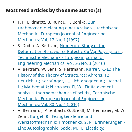
Most read articles by the same author(s)
F. P. J. Rimrott, B. Runau, T. Böhlke,
Zur
Drehmomentgleichung eines Kreisels
,
Technische
Mechanik - European Journal of Engineering
Mechanics: Vol. 17 No. 1 (1997)
S. Dodla, A. Bertram,
Numerical Study of the
Deformation Behavior of Eutectic Cu/Ag Polycrystals
,
Technische Mechanik - European Journal of
Engineering Mechanics: Vol. 36 No. 3 (2016)
A. Bertram, W. Lenz, S. Hartmann,
Kurrer, K.-E.: The
History of the Theory of Structures; Ahrens, T.;
Hettrich, F.; Karpfinger, C.; Lichtenegger, K.; Stachel,
H.: Mathematik; Nicholson, D. W.: Finite element
analysis: thermomechanics of solids
,
Technische
Mechanik - European Journal of Engineering
Mechanics: Vol. 30 No. 4 (2010)
A. Bertram, J. Altenbach, G. Szeidl, M. Heilmaier, M. W.
Zehn,
Bürgel, R.: Festigkeitslehre und
Werkstoffmechanik; Timoshenko, S. P.: Erinnerungen -
Eine Autobiographie; Sadd, M. H.: Elasticity;