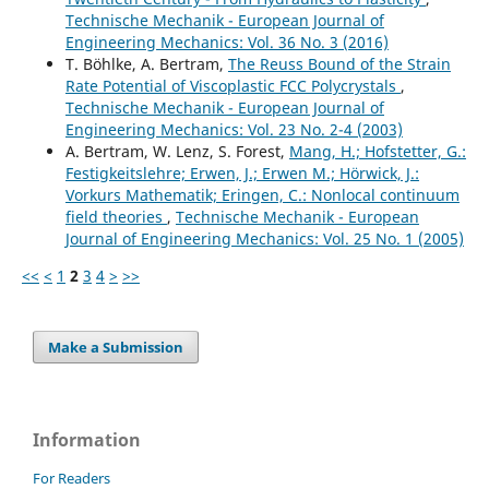
Technische Mechanik - European Journal of
Engineering Mechanics: Vol. 36 No. 3 (2016)
T. Böhlke, A. Bertram,
The Reuss Bound of the Strain
Rate Potential of Viscoplastic FCC Polycrystals
,
Technische Mechanik - European Journal of
Engineering Mechanics: Vol. 23 No. 2-4 (2003)
A. Bertram, W. Lenz, S. Forest,
Mang, H.; Hofstetter, G.:
Festigkeitslehre; Erwen, J.; Erwen M.; Hörwick, J.:
Vorkurs Mathematik; Eringen, C.: Nonlocal continuum
field theories
,
Technische Mechanik - European
Journal of Engineering Mechanics: Vol. 25 No. 1 (2005)
<<
<
1
2
3
4
>
>>
Make a Submission
Information
For Readers