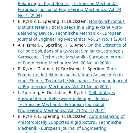
Balancing of Rigid Rotors
,
Technische Mechanik -
European Journal of Engineering Mechanics: Vol. 24
No. 1 (2004)
B. Ryzhik, L. Sperling, H. Duckstein,
Non-Synchronous
Motions Near Critical Speeds in a Single-Plane Auto-
Balancing Device
,
Technische Mechanik - European
Journal of Engineering Mechanics: Vol. 24 No. 1 (2004)
A. I. Ismail, L. Sperling, T. S. Amer,
On the Existence of
Periodic Solutions of a Gyrostat Similar to Lagrange’s
Gyroscope
,
Technische Mechanik - European Journal
of Engineering Mechanics: Vol. 20 No. 4 (2000)
B. Ryzhik, T. Amer, H. Duckstein, L. Sperling,
Zum
Sommerfeldeffekt beim selbsttätigen Auswuchten in
einer Ebene
,
Technische Mechanik - European Journal
of Engineering Mechanics: Vol. 21 No. 4 (2001)
L. Sperling, H. Duckstein, B. Ryzhik,
Selbsttätiges
Auswuchten mittels zweier beliebiger Rollen
,
Technische Mechanik - European Journal of
Engineering Mechanics: Vol. 21 No. 4 (2001)
B. Ryzhik, L. Sperling, H. Duckstein,
Auto-Balancing of
Anisotropically Supported Rigid Rotors
,
Technische
Mechanik - European Journal of Engineering