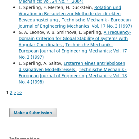
Mechanics: Vol. 24 No. 1 (2004)
L. Sperling, F. Merten, H. Duckstein,
Rotation und
Vibration in Beispielen zur Methode der direkten
Bewegungsteilung
,
Technische Mechanik - European
Journal of Engineering Mechanics: Vol. 17 No. 3 (1997)
G. A. Leonov, V. B. Smirnova, L. Sperling,
A Frequency-
Domain Criterion for Global Stability of Systems with
Angular Coordinates
,
Technische Mechanik -
European Journal of Engineering Mechanics: Vol. 17
No. 3 (1997)
L. Sperling, A. Saitov,
Erstarren eines antriebslosen
dissipativen Modellkreisels
,
Technische Mechanik -
European Journal of Engineering Mechanics: Vol. 18
No. 4 (1998)
1
2
>
>>
Make a Submission
Information