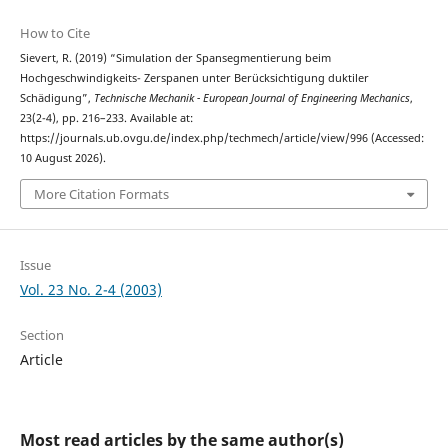
How to Cite
Sievert, R. (2019) “Simulation der Spansegmentierung beim
Hochgeschwindigkeits- Zerspanen unter Berücksichtigung duktiler
Schädigung”,
Technische Mechanik - European Journal of Engineering Mechanics
,
23(2-4), pp. 216–233. Available at:
https://journals.ub.ovgu.de/index.php/techmech/article/view/996 (Accessed:
10 August 2026).
More Citation Formats
Issue
Vol. 23 No. 2-4 (2003)
Section
Article
Most read articles by the same author(s)