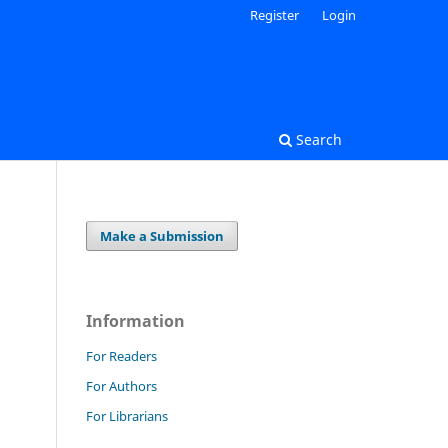
Register
Login
Search
Make a Submission
Information
For Readers
For Authors
For Librarians