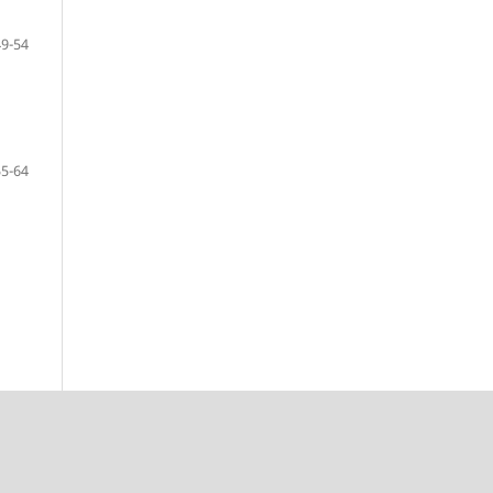
49-54
55-64