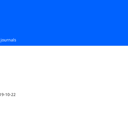
journals
19-10-22