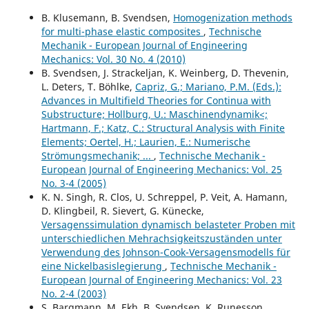
B. Klusemann, B. Svendsen,
Homogenization methods
for multi-phase elastic composites
,
Technische
Mechanik - European Journal of Engineering
Mechanics: Vol. 30 No. 4 (2010)
B. Svendsen, J. Strackeljan, K. Weinberg, D. Thevenin,
L. Deters, T. Böhlke,
Capriz, G.; Mariano, P.M. (Eds.):
Advances in Multifield Theories for Continua with
Substructure; Hollburg, U.: Maschinendynamik<;
Hartmann, F.; Katz, C.: Structural Analysis with Finite
Elements; Oertel, H.; Laurien, E.: Numerische
Strömungsmechanik; ...
,
Technische Mechanik -
European Journal of Engineering Mechanics: Vol. 25
No. 3-4 (2005)
K. N. Singh, R. Clos, U. Schreppel, P. Veit, A. Hamann,
D. Klingbeil, R. Sievert, G. Künecke,
Versagenssimulation dynamisch belasteter Proben mit
unterschiedlichen Mehrachsigkeitszuständen unter
Verwendung des Johnson-Cook-Versagensmodells für
eine Nickelbasislegierung
,
Technische Mechanik -
European Journal of Engineering Mechanics: Vol. 23
No. 2-4 (2003)
S. Bargmann, M. Ekh, B. Svendsen, K. Runesson,