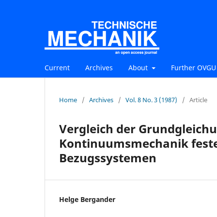
Current
Archives
About
Further OVGU 
Home
/
Archives
/
Vol. 8 No. 3 (1987)
/
Article
Vergleich der Grundgleichu
Kontinuumsmechanik feste
Bezugssystemen
Helge Bergander