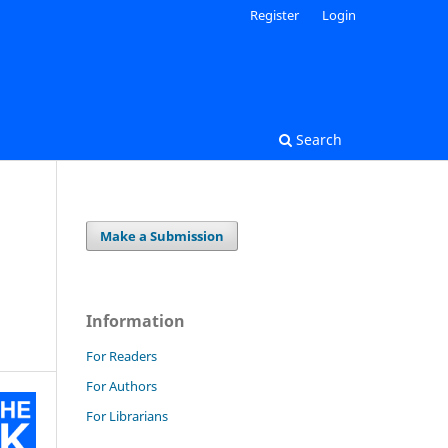
Register
Login
Search
Make a Submission
Information
For Readers
For Authors
For Librarians