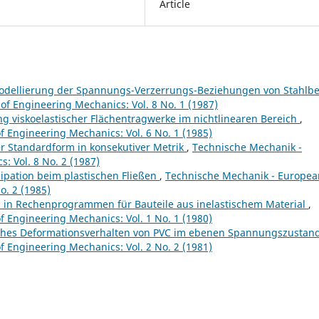
Article
odellierung der Spannungs-Verzerrungs-Beziehungen von Stahlb
of Engineering Mechanics: Vol. 8 No. 1 (1987)
g viskoelastischer Flächentragwerke im nichtlinearen Bereich
,
 Engineering Mechanics: Vol. 6 No. 1 (1985)
r Standardform in konsekutiver Metrik
,
Technische Mechanik -
: Vol. 8 No. 2 (1987)
sipation beim plastischen Fließen
,
Technische Mechanik - Europea
o. 2 (1985)
 in Rechenprogrammen für Bauteile aus inelastischem Material
,
 Engineering Mechanics: Vol. 1 No. 1 (1980)
isches Deformationsverhalten von PVC im ebenen Spannungszustan
 Engineering Mechanics: Vol. 2 No. 2 (1981)