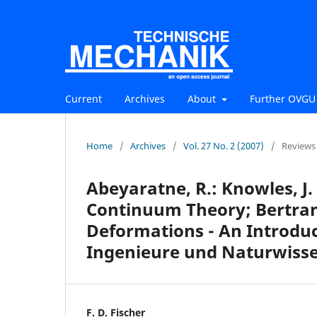
Current
Archives
About
Further OVGU 
Home
/
Archives
/
Vol. 27 No. 2 (2007)
/
Reviews
Abeyaratne, R.: Knowles, J. 
Continuum Theory; Bertram, 
Deformations - An Introduc
Ingenieure und Naturwisse
F. D. Fischer