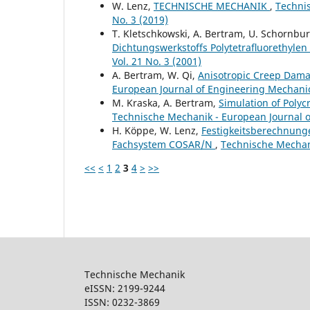
W. Lenz,
TECHNISCHE MECHANIK
,
Technis
No. 3 (2019)
T. Kletschkowski, A. Bertram, U. Schornbu
Dichtungswerkstoffs Polytetraﬂuorethylen
Vol. 21 No. 3 (2001)
A. Bertram, W. Qi,
Anisotropic Creep Dama
European Journal of Engineering Mechanics
M. Kraska, A. Bertram,
Simulation of Poly
Technische Mechanik - European Journal of
H. Köppe, W. Lenz,
Festigkeitsberechnunge
Fachsystem COSAR/N
,
Technische Mechani
<<
<
1
2
3
4
>
>>
Technische Mechanik
eISSN: 2199-9244
ISSN: 0232-386