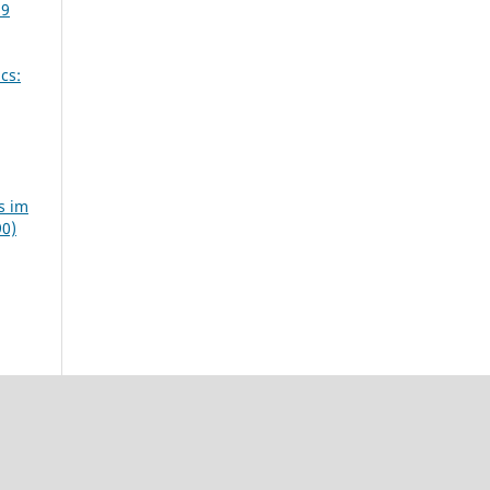
39
cs:
s im
90)