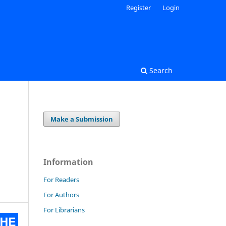
Register
Login
Search
Make a Submission
Information
For Readers
For Authors
For Librarians