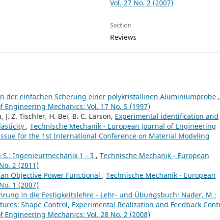
Vol. 27 No. 2 (2007)
Section
Reviews
on der einfachen Scherung einer polykristallinen Aluminiumprobe
,
 Engineering Mechanics: Vol. 17 No. S (1997)
 J. Z. Tischler, H. Bei, B. C. Larson,
Experimental identiﬁcation and
asticity
,
Technische Mechanik - European Journal of Engineering
 Issue for the 1st International Conference on Material Modeling
nn S.: Ingenieurmechanik 1 - 3
,
Technische Mechanik - European
No. 2 (2011)
an Objective Power Functional
,
Technische Mechanik - European
No. 1 (2007)
ührung in die Festigkeitslehre - Lehr- und Übungsbuch; Nader, M.:
tures: Shape Control, Experimental Realization and Feedback Cont
 Engineering Mechanics: Vol. 28 No. 2 (2008)