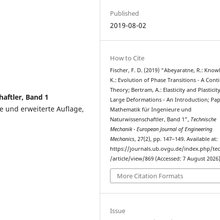
Published
2019-08-02
How to Cite
Fischer, F. D. (2019) “Abeyaratne, R.: Knowle
K.: Evolution of Phase Transitions - A Con
Theory; Bertram, A.: Elasticity and Plasticit
aftler, Band 1
Large Deformations - An Introduction; Papu
e und erweiterte Auflage,
Mathematik für Ingenieure und
Naturwissenschaftler, Band 1”,
Technische
Mechanik - European Journal of Engineering
Mechanics
, 27(2), pp. 147–149. Available at:
https://journals.ub.ovgu.de/index.php/t
/article/view/869 (Accessed: 7 August 2026)
More Citation Formats
Issue