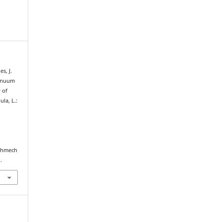
s, J.
tinuum
y of
la, L.:
echmech
.