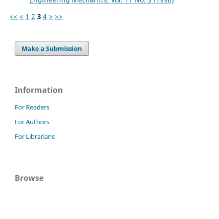
<<
<
1
2
3
4
>
>>
Make a Submission
Information
For Readers
For Authors
For Librarians
Browse