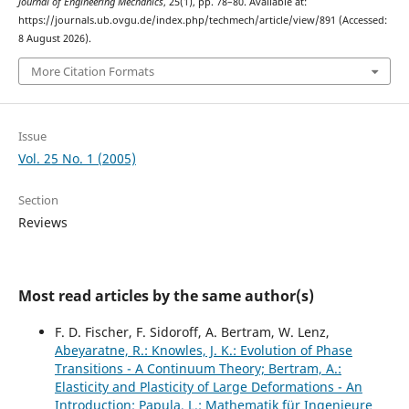
Journal of Engineering Mechanics
, 25(1), pp. 78–80. Available at:
https://journals.ub.ovgu.de/index.php/techmech/article/view/891 (Accessed:
8 August 2026).
More Citation Formats
Issue
Vol. 25 No. 1 (2005)
Section
Reviews
Most read articles by the same author(s)
F. D. Fischer, F. Sidoroff, A. Bertram, W. Lenz,
Abeyaratne, R.: Knowles, J. K.: Evolution of Phase
Transitions - A Continuum Theory; Bertram, A.:
Elasticity and Plasticity of Large Deformations - An
Introduction; Papula, L.: Mathematik für Ingenieure