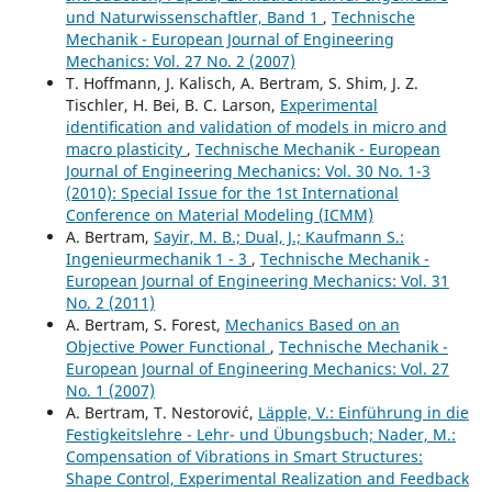
und Naturwissenschaftler, Band 1
,
Technische
Mechanik - European Journal of Engineering
Mechanics: Vol. 27 No. 2 (2007)
T. Hoffmann, J. Kalisch, A. Bertram, S. Shim, J. Z.
Tischler, H. Bei, B. C. Larson,
Experimental
identiﬁcation and validation of models in micro and
macro plasticity
,
Technische Mechanik - European
Journal of Engineering Mechanics: Vol. 30 No. 1-3
(2010): Special Issue for the 1st International
Conference on Material Modeling (ICMM)
A. Bertram,
Sayir, M. B.; Dual, J.; Kaufmann S.:
Ingenieurmechanik 1 - 3
,
Technische Mechanik -
European Journal of Engineering Mechanics: Vol. 31
No. 2 (2011)
A. Bertram, S. Forest,
Mechanics Based on an
Objective Power Functional
,
Technische Mechanik -
European Journal of Engineering Mechanics: Vol. 27
No. 1 (2007)
A. Bertram, T. Nestorovi´c,
Läpple, V.: Einführung in die
Festigkeitslehre - Lehr- und Übungsbuch; Nader, M.:
Compensation of Vibrations in Smart Structures:
Shape Control, Experimental Realization and Feedback