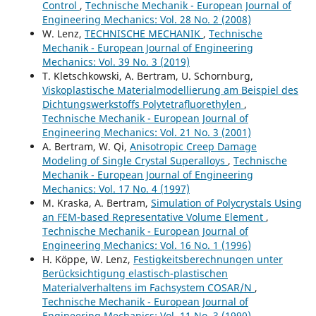
Control
,
Technische Mechanik - European Journal of
Engineering Mechanics: Vol. 28 No. 2 (2008)
W. Lenz,
TECHNISCHE MECHANIK
,
Technische
Mechanik - European Journal of Engineering
Mechanics: Vol. 39 No. 3 (2019)
T. Kletschkowski, A. Bertram, U. Schornburg,
Viskoplastische Materialmodellierung am Beispiel des
Dichtungswerkstoffs Polytetraﬂuorethylen
,
Technische Mechanik - European Journal of
Engineering Mechanics: Vol. 21 No. 3 (2001)
A. Bertram, W. Qi,
Anisotropic Creep Damage
Modeling of Single Crystal Superalloys
,
Technische
Mechanik - European Journal of Engineering
Mechanics: Vol. 17 No. 4 (1997)
M. Kraska, A. Bertram,
Simulation of Polycrystals Using
an FEM-based Representative Volume Element
,
Technische Mechanik - European Journal of
Engineering Mechanics: Vol. 16 No. 1 (1996)
H. Köppe, W. Lenz,
Festigkeitsberechnungen unter
Berücksichtigung elastisch-plastischen
Materialverhaltens im Fachsystem COSAR/N
,
Technische Mechanik - European Journal of
Engineering Mechanics: Vol. 11 No. 3 (1990)