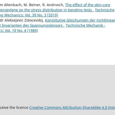
lm Altenbach, M. Beiner, R. Androsch,
The effect of the skin-core
lypropylene on the stress distribution in bending tests
,
Technische
g Mechanics: Vol. 39 No. 3 (2019)
r Aleksejevic Zolocevskij,
Konstitutive Gleichungen der nichtlinea
n 3 Invarianten des Spannungstensors
,
Technische Mechanik -
: Vol. 10 No. 4 (1989)
9
ceive the licence
Creative Commons Attribution-ShareAlike 4.0 Inte