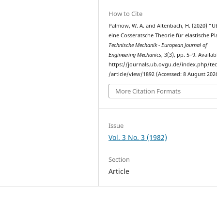
How to Cite
Palmow, W. A. and Altenbach, H. (2020) “Ü
eine Cosseratsche Theorie für elastische Pl
Technische Mechanik - European Journal of
Engineering Mechanics
, 3(3), pp. 5–9. Availab
https://journals.ub.ovgu.de/index.php/t
/article/view/1892 (Accessed: 8 August 2026
More Citation Formats
Issue
Vol. 3 No. 3 (1982)
Section
Article