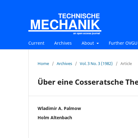
Current
Archives
About
Further OVGU 
Home
/
Archives
/
Vol. 3 No. 3 (1982)
/
Article
Über eine Cosseratsche Theo
Wladimir A. Palmow
Holm Altenbach