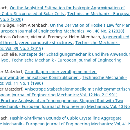
bach,
On the Analytical Estimation for Isotropic Approximation of
e Cubic Silicon used at Solar Cells
,
Technische Mechanik - Europea
No. 2 (2020)
 Glüge, Holm Altenbach,
On the Derivation of Hooke’s Law for Pla
uropean Journal of Engineering Mechanics: Vol. 40 No. 2 (2020)
reas Öchsner, Victor A. Eremeyev, Holm Altenbach,
A generalized
f three-layered composite structures
,
Technische Mechanik -
: Vol. 39 No. 2 (2019)
r Schieße,
Konzepte der Schädigungsmechanik und ihre Anwendu
alyse
,
Technische Mechanik - European Journal of Engineering
er Matzdorf,
Grundlagen einer verallgemeinerten
dünnwandige, anisotrope Konstruktionen
,
Technische Mechanik -
: Vol. 11 No. 1 (1990)
er Matzdorf,
Anisotrope Stabschalenmodelle mit nichtsymmetrisc
pean Journal of Engineering Mechanics: Vol. 12 No. 2 (1991)
l Fracture Analysis of an Inhomogeneous Stepped Rod with Two
Mechanik - European Journal of Engineering Mechanics: Vol. 40 No
bach,
Hashin-Shtrikman Bounds of Cubic Crystalline Aggregate
e Mechanik - European Journal of Engineering Mechanics: Vol. 41 