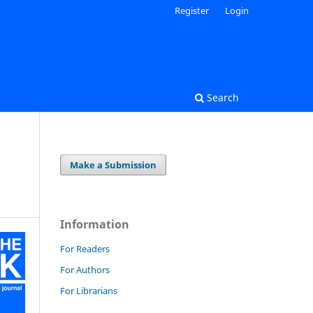
Register
Login
Search
Make a Submission
Information
For Readers
For Authors
For Librarians