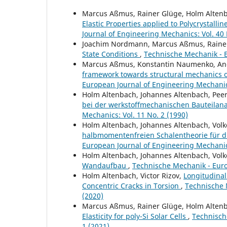
Marcus Aßmus, Rainer Glüge, Holm Alten
Elastic Properties applied to Polycrystallin
Journal of Engineering Mechanics: Vol. 40 
Joachim Nordmann, Marcus Aßmus, Rainer
State Conditions
,
Technische Mechanik - E
Marcus Aßmus, Konstantin Naumenko, And
framework towards structural mechanics o
European Journal of Engineering Mechanics
Holm Altenbach, Johannes Altenbach, Pee
bei der werkstoffmechanischen Bauteilan
Mechanics: Vol. 11 No. 2 (1990)
Holm Altenbach, Johannes Altenbach, Volk
halbmomentenfreien Schalentheorie für 
European Journal of Engineering Mechanics
Holm Altenbach, Johannes Altenbach, Volk
Wandaufbau
,
Technische Mechanik - Euro
Holm Altenbach, Victor Rizov,
Longitudina
Concentric Cracks in Torsion
,
Technische 
(2020)
Marcus Aßmus, Rainer Glüge, Holm Alten
Elasticity for poly-Si Solar Cells
,
Technisch
1 (2021)